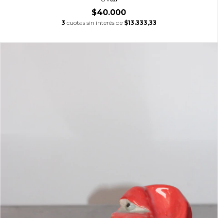
$40.000
3
cuotas sin interés de
$13.333,33