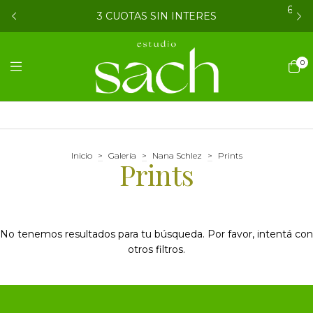
6 CU
3 CUOTAS SIN INTERES
0
Inicio
>
Galería
>
Nana Schlez
>
Prints
Prints
No tenemos resultados para tu búsqueda. Por favor, intentá con
otros filtros.