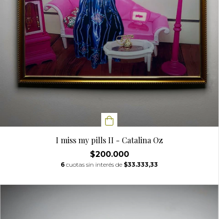
I miss my pills II - Catalina Oz
$200.000
6
cuotas sin interés de
$33.333,33