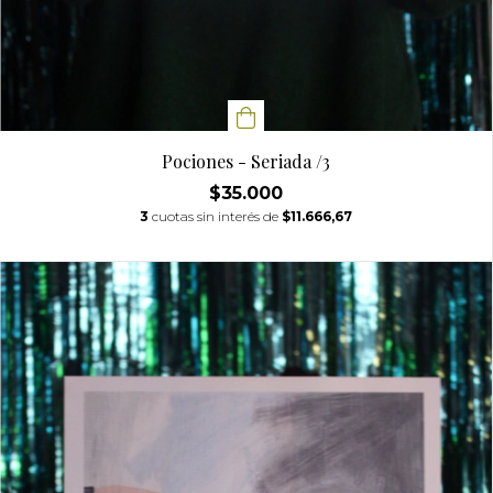
Pociones - Seriada /3
$35.000
3
cuotas sin interés de
$11.666,67