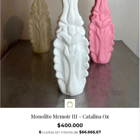
Monolito Memoir III - Catalina Oz
$400.000
6
cuotas sin interés de
$66.666,67