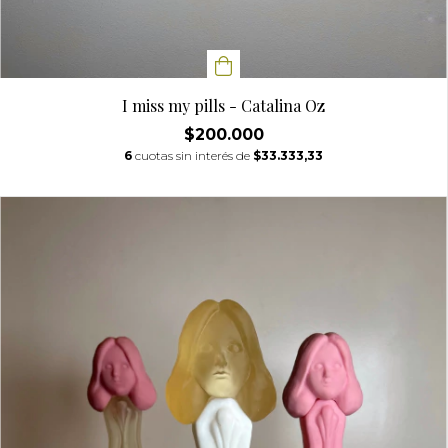
I miss my pills - Catalina Oz
$200.000
6
cuotas sin interés de
$33.333,33