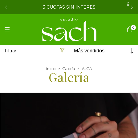
6 CU
3 CUOTAS SIN INTERES
0
Filtrar
Inicio
>
Galería
>
ALGA
Galería