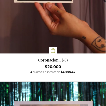
Coronacion I (/6)
$20.000
3
cuotas sin interés de
$6.666,67