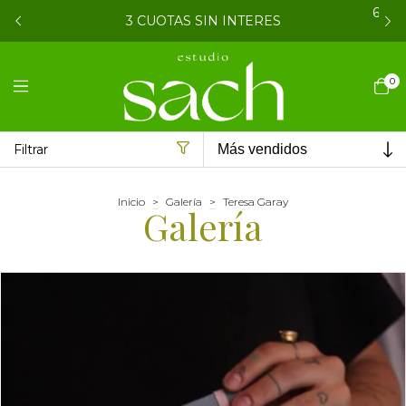
6 CU
3 CUOTAS SIN INTERES
0
Filtrar
Inicio
>
Galería
>
Teresa Garay
Galería