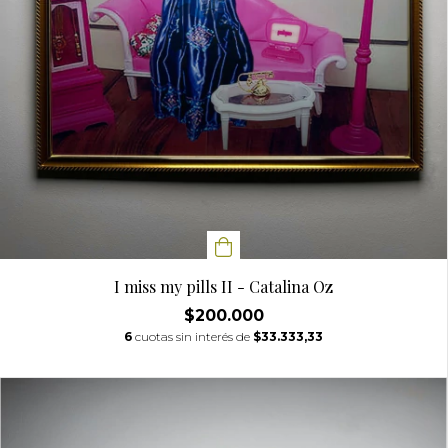
I miss my pills II - Catalina Oz
$200.000
6
cuotas sin interés de
$33.333,33