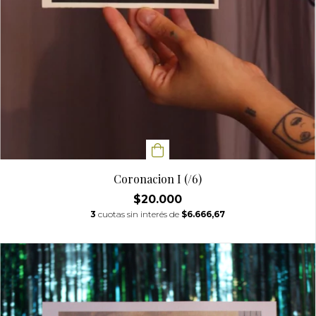
Coronacion I (/6)
$20.000
3
cuotas sin interés de
$6.666,67