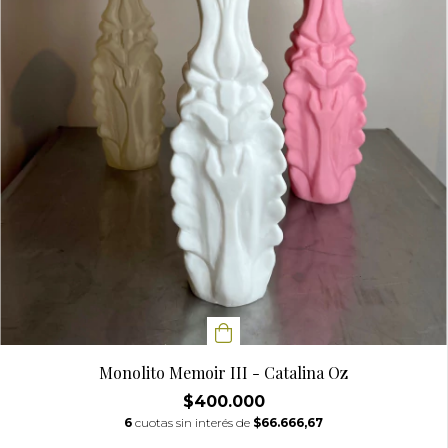
Monolito Memoir III - Catalina Oz
$400.000
6
cuotas sin interés de
$66.666,67