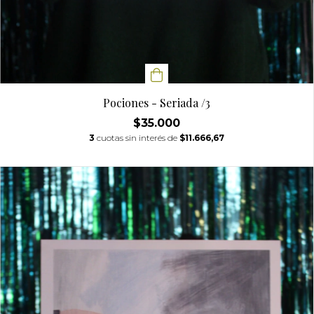
Pociones - Seriada /3
$35.000
3
cuotas sin interés de
$11.666,67